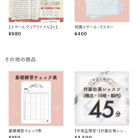
【スケールクリアファイル】と【短
短調スケール・マスター
調のスケール・マスター】2点セッ
¥980
¥400
ト
その他の商品
基礎練習チェック表
【中高生限定！】対面出張レッス
ン(横浜・川崎・都内)45分
¥350
¥4,500