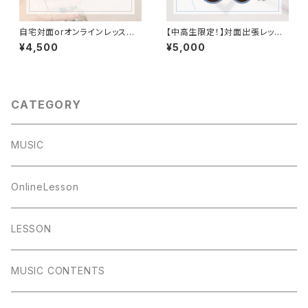
自宅対面orオンラインレッスン3
【中高生限定！】対面出張レッス
0分
ン(横浜・川崎・都内)60分
¥4,500
¥5,000
CATEGORY
MUSIC
OnlineLesson
LESSON
MUSIC CONTENTS